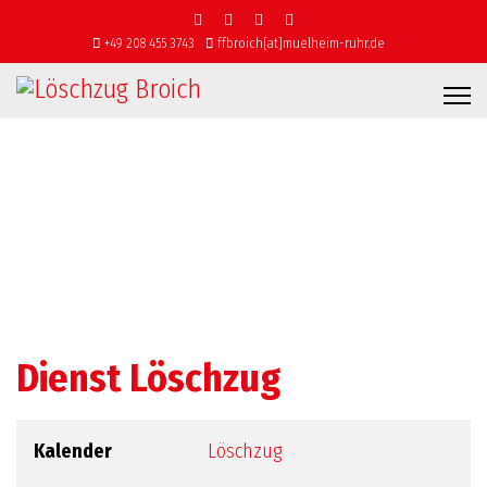
+49 208 455 3743
ffbroich[at]muelheim-ruhr.de
Dienst Löschzug
Kalender
Löschzug